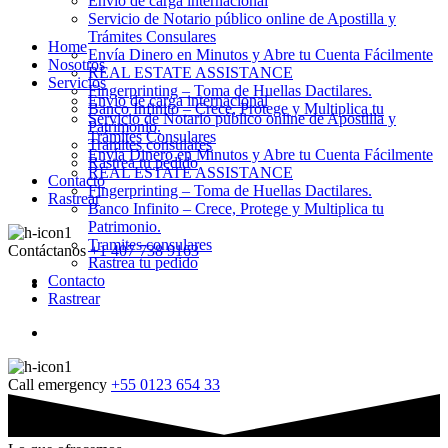
Envio de carga internacional
Servicio de Notario público online de Apostilla y
Trámites Consulares
Home
Envía Dinero en Minutos y Abre tu Cuenta Fácilmente
Nosotros
REAL ESTATE ASSISTANCE
Servicios
Fingerprinting – Toma de Huellas Dactilares.
Envio de carga internacional
Banco Infinito – Crece, Protege y Multiplica tu
Servicio de Notario público online de Apostilla y
Patrimonio.
Trámites Consulares
Tramites consulares
Envía Dinero en Minutos y Abre tu Cuenta Fácilmente
Rastrea tu pedido
REAL ESTATE ASSISTANCE
Contacto
Fingerprinting – Toma de Huellas Dactilares.
Rastrear
Banco Infinito – Crece, Protege y Multiplica tu
Patrimonio.
Tramites consulares
Contáctanos
+1 407 738 9163
Rastrea tu pedido
Contacto
Rastrear
Call emergency
+55 0123 654 33