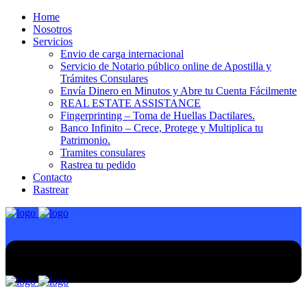
Home
Nosotros
Servicios
Envio de carga internacional
Servicio de Notario público online de Apostilla y
Trámites Consulares
Envía Dinero en Minutos y Abre tu Cuenta Fácilmente
REAL ESTATE ASSISTANCE
Fingerprinting – Toma de Huellas Dactilares.
Banco Infinito – Crece, Protege y Multiplica tu
Patrimonio.
Tramites consulares
Rastrea tu pedido
Contacto
Rastrear