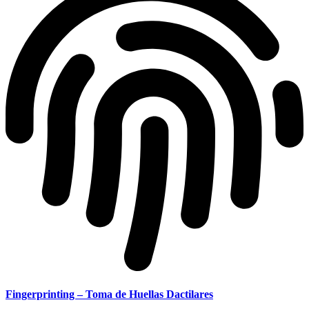
Fingerprinting – Toma de Huellas Dactilares