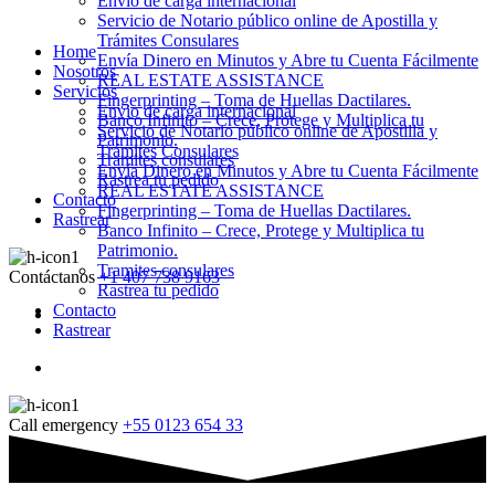
Envio de carga internacional
Servicio de Notario público online de Apostilla y
Trámites Consulares
Home
Envía Dinero en Minutos y Abre tu Cuenta Fácilmente
Nosotros
REAL ESTATE ASSISTANCE
Servicios
Fingerprinting – Toma de Huellas Dactilares.
Envio de carga internacional
Banco Infinito – Crece, Protege y Multiplica tu
Servicio de Notario público online de Apostilla y
Patrimonio.
Trámites Consulares
Tramites consulares
Envía Dinero en Minutos y Abre tu Cuenta Fácilmente
Rastrea tu pedido
REAL ESTATE ASSISTANCE
Contacto
Fingerprinting – Toma de Huellas Dactilares.
Rastrear
Banco Infinito – Crece, Protege y Multiplica tu
Patrimonio.
Tramites consulares
Contáctanos
+1 407 738 9163
Rastrea tu pedido
Contacto
Rastrear
Call emergency
+55 0123 654 33