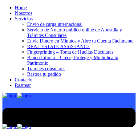
Home
Nosotros
Servicios
Envio de carga internacional
Servicio de Notario público online de Apostilla y
Trámites Consulares
Envía Dinero en Minutos y Abre tu Cuenta Fácilmente
REAL ESTATE ASSISTANCE
Fingerprinting – Toma de Huellas Dactilares.
Banco Infinito – Crece, Protege y Multiplica tu
Patrimonio.
Tramites consulares
Rastrea tu pedido
Contacto
Rastrear