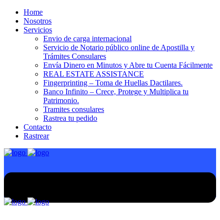
Home
Nosotros
Servicios
Envio de carga internacional
Servicio de Notario público online de Apostilla y
Trámites Consulares
Envía Dinero en Minutos y Abre tu Cuenta Fácilmente
REAL ESTATE ASSISTANCE
Fingerprinting – Toma de Huellas Dactilares.
Banco Infinito – Crece, Protege y Multiplica tu
Patrimonio.
Tramites consulares
Rastrea tu pedido
Contacto
Rastrear