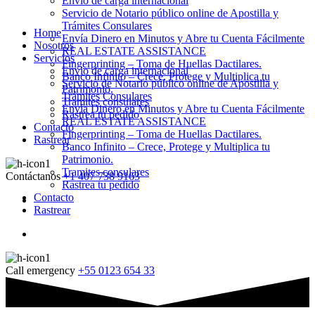
Envio de carga internacional
Servicio de Notario público online de Apostilla y
Trámites Consulares
Home
Envía Dinero en Minutos y Abre tu Cuenta Fácilmente
Nosotros
REAL ESTATE ASSISTANCE
Servicios
Fingerprinting – Toma de Huellas Dactilares.
Envio de carga internacional
Banco Infinito – Crece, Protege y Multiplica tu
Servicio de Notario público online de Apostilla y
Patrimonio.
Trámites Consulares
Tramites consulares
Envía Dinero en Minutos y Abre tu Cuenta Fácilmente
Rastrea tu pedido
REAL ESTATE ASSISTANCE
Contacto
Fingerprinting – Toma de Huellas Dactilares.
Rastrear
Banco Infinito – Crece, Protege y Multiplica tu
Patrimonio.
Tramites consulares
Contáctanos
+1 407 738 9163
Rastrea tu pedido
Contacto
Rastrear
Call emergency
+55 0123 654 33