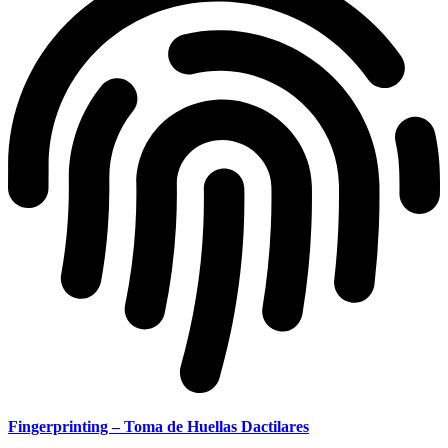
Fingerprinting – Toma de Huellas Dactilares